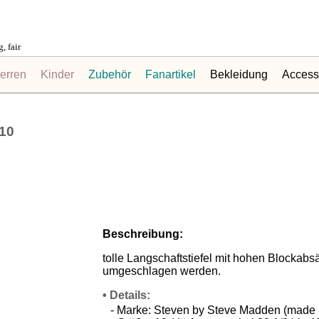
 fair
erren
Kinder
Zubehör
Fanartikel
Bekleidung
Access
 10
Beschreibung:
tolle Langschaftstiefel mit hohen Blockab
umgeschlagen werden.
• Details:
- Marke: Steven by Steve Madden (made in