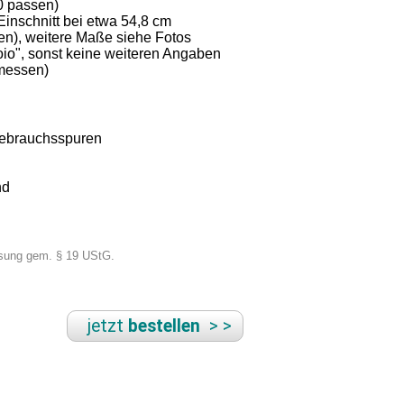
40 passen)
Einschnitt bei etwa 54,8 cm
en), weitere Maße siehe Fotos
uoio", sonst keine weiteren Angaben
emessen)
 Gebrauchsspuren
nd
sung gem. § 19 UStG.
jetzt
bestellen
> >