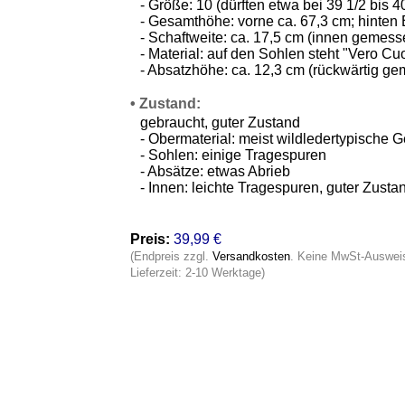
- Größe: 10 (dürften etwa bei 39 1/2 bis 
- Gesamthöhe: vorne ca. 67,3 cm; hinten 
- Schaftweite: ca. 17,5 cm (innen gemess
- Material: auf den Sohlen steht "Vero C
- Absatzhöhe: ca. 12,3 cm (rückwärtig g
• Zustand:
gebraucht, guter Zustand
- Obermaterial: meist wildledertypische
- Sohlen: einige Tragespuren
- Absätze: etwas Abrieb
- Innen: leichte Tragespuren, guter Zusta
Preis:
39,99 €
(Endpreis zzgl.
Versandkosten
. Keine MwSt-Auswei
Lieferzeit: 2-10 Werktage)