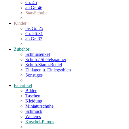
Gr. 45
ab Gr. 46
Star-Schuhe
Kinder
bis Gr. 25
Gr. 26-31
ab Gr. 32
Zubehör
Schnürsenkel
Schuh-/ Stiefelspanner
Schuh-Staub-Beutel
Einlagen u. Einlegsohlen
Sonstiges
Fanartikel
Bilder
Taschen
Kleidung
Miniaturschuhe
Schmuck
Weiteres
Kuschel-Pumps