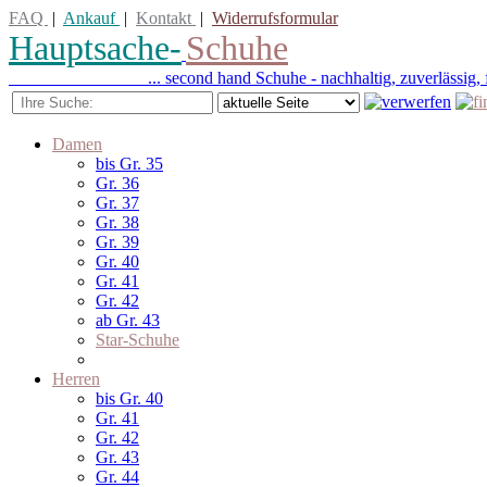
FAQ
|
Ankauf
|
Kontakt
|
Widerrufsformular
Hauptsache-
Schuhe
... second hand Schuhe - nachhaltig, zuverlässig, f
Damen
bis Gr. 35
Gr. 36
Gr. 37
Gr. 38
Gr. 39
Gr. 40
Gr. 41
Gr. 42
ab Gr. 43
Star-Schuhe
Herren
bis Gr. 40
Gr. 41
Gr. 42
Gr. 43
Gr. 44